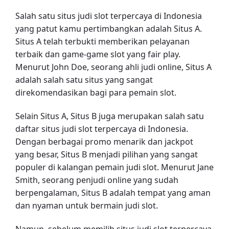
Salah satu situs judi slot terpercaya di Indonesia
yang patut kamu pertimbangkan adalah Situs A.
Situs A telah terbukti memberikan pelayanan
terbaik dan game-game slot yang fair play.
Menurut John Doe, seorang ahli judi online, Situs A
adalah salah satu situs yang sangat
direkomendasikan bagi para pemain slot.
Selain Situs A, Situs B juga merupakan salah satu
daftar situs judi slot terpercaya di Indonesia.
Dengan berbagai promo menarik dan jackpot
yang besar, Situs B menjadi pilihan yang sangat
populer di kalangan pemain judi slot. Menurut Jane
Smith, seorang penjudi online yang sudah
berpengalaman, Situs B adalah tempat yang aman
dan nyaman untuk bermain judi slot.
Namun, sebelum memilih situs judi slot terpercaya,