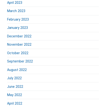
April 2023
March 2023
February 2023
January 2023
December 2022
November 2022
October 2022
September 2022
August 2022
July 2022
June 2022
May 2022
April 2022