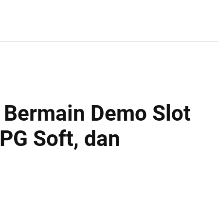
 Bermain Demo Slot
 PG Soft, dan