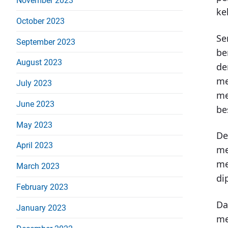
November 2023
ke
October 2023
Se
September 2023
be
August 2023
de
me
July 2023
me
June 2023
be
May 2023
De
April 2023
me
me
March 2023
di
February 2023
Da
January 2023
me