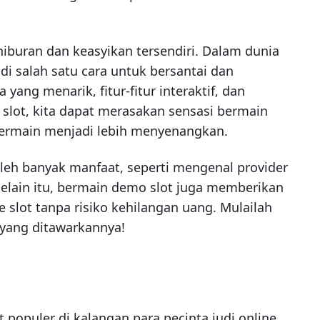
iburan dan keasyikan tersendiri. Dalam dunia
di salah satu cara untuk bersantai dan
ang menarik, fitur-fitur interaktif, dan
lot, kita dapat merasakan sensasi bermain
ermain menjadi lebih menyenangkan.
leh banyak manfaat, seperti mengenal provider
Selain itu, bermain demo slot juga memberikan
slot tanpa risiko kehilangan uang. Mulailah
yang ditawarkannya!
populer di kalangan para pecinta judi online.