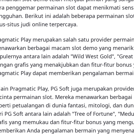
ra penggemar permainan slot dapat menikmati sen
ngguhan. Berikut ini adalah beberapa permainan sl
tus-situs judi online terpercaya.
agmatic Play merupakan salah satu provider permain
nawarkan berbagai macam slot demo yang menarik 
pulernya antara lain adalah "Wild West Gold", "Gre
ngan grafis yang menakjubkan dan fitur-fitur bonus
agmatic Play dapat memberikan pengalaman berma
lain Pragmatic Play, PG Soft juga merupakan provid
cinta permainan slot. Mereka menawarkan berbaga
perti petualangan di dunia fantasi, mitologi, dan d
ri PG Soft antara lain adalah "Tree of Fortune", "Me
afis yang memukau dan fitur-fitur bonus yang mengu
mberikan Anda pengalaman bermain yang menyena