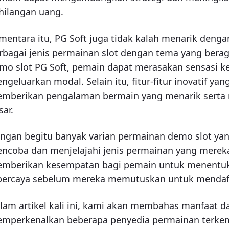
hilangan uang.
mentara itu, PG Soft juga tidak kalah menarik denga
rbagai jenis permainan slot dengan tema yang berag
mo slot PG Soft, pemain dapat merasakan sensasi 
ngeluarkan modal. Selain itu, fitur-fitur inovatif ya
mberikan pengalaman bermain yang menarik serta 
sar.
ngan begitu banyak varian permainan demo slot yan
ncoba dan menjelajahi jenis permainan yang mereka 
mberikan kesempatan bagi pemain untuk menentukan 
percaya sebelum mereka memutuskan untuk mendaft
lam artikel kali ini, kami akan membahas manfaat da
mperkenalkan beberapa penyedia permainan terkemu