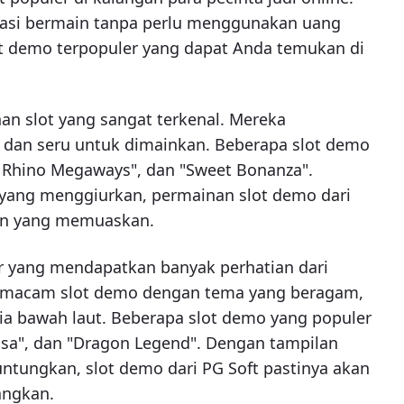
sasi bermain tanpa perlu menggunakan uang
ot demo terpopuler yang dapat Anda temukan di
an slot yang sangat terkenal. Mereka
dan seru untuk dimainkan. Beberapa slot demo
at Rhino Megaways", dan "Sweet Bonanza".
 yang menggiurkan, permainan slot demo dari
in yang memuaskan.
er yang mendapatkan banyak perhatian dari
i macam slot demo dengan tema yang beragam,
unia bawah laut. Beberapa slot demo yang populer
dusa", dan "Dragon Legend". Dengan tampilan
ntungkan, slot demo dari PG Soft pastinya akan
ngkan.