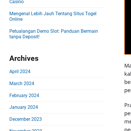
d
Casino
e
Mengenal Lebih Jauh Tentang Situs Togel
b
Online
a
Petualangan Demo Slot: Panduan Bermain
r
tanpa Deposit!
Archives
Ma
April 2024
ka
be
March 2024
pe
February 2024
Pr
January 2024
pe
December 2023
me
pe