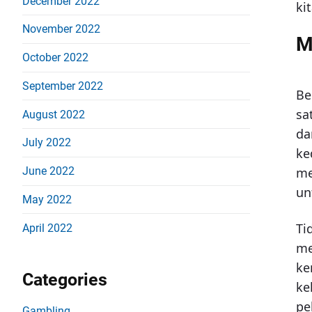
December 2022
ki
November 2022
M
October 2022
September 2022
Be
sa
August 2022
da
July 2022
ke
me
June 2022
un
May 2022
Ti
April 2022
me
ke
Categories
ke
pe
Gambling