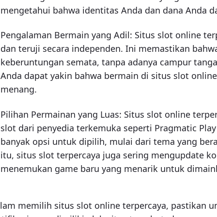
mengetahui bahwa identitas Anda dan dana Anda 
Pengalaman Bermain yang Adil: Situs slot online t
dan teruji secara independen. Ini memastikan bahwa
keberuntungan semata, tanpa adanya campur tanga
Anda dapat yakin bahwa bermain di situs slot onlin
menang.
Pilihan Permainan yang Luas: Situs slot online te
slot dari penyedia terkemuka seperti Pragmatic Pla
banyak opsi untuk dipilih, mulai dari tema yang ber
itu, situs slot terpercaya juga sering mengupdate k
menemukan game baru yang menarik untuk dimain
lam memilih situs slot online terpercaya, pastikan