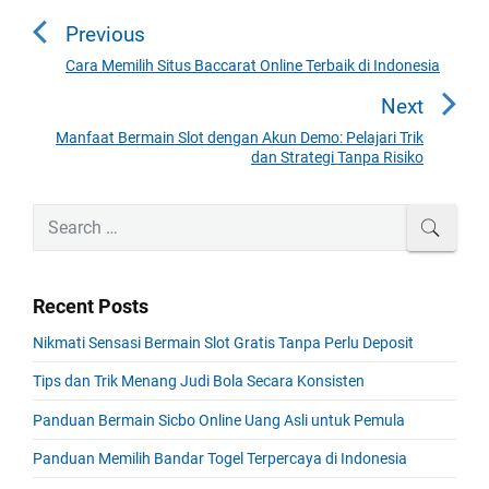
o
Previous
s
t
Cara Memilih Situs Baccarat Online Terbaik di Indonesia
P
n
r
Next
a
e
Manfaat Bermain Slot dengan Akun Demo: Pelajari Trik
N
v
v
dan Strategi Tanpa Risiko
e
i
i
x
o
g
P
S
t
SEAR
u
r
a
e
p
i
s
a
t
o
m
p
r
i
s
Recent Posts
a
c
o
o
r
t
h
s
Nikmati Sensasi Bermain Slot Gratis Tanpa Perlu Deposit
y
n
:
f
t
S
Tips dan Trik Menang Judi Bola Secara Konsisten
o
:
i
r
d
Panduan Bermain Sicbo Online Uang Asli untuk Pemula
:
e
Panduan Memilih Bandar Togel Terpercaya di Indonesia
b