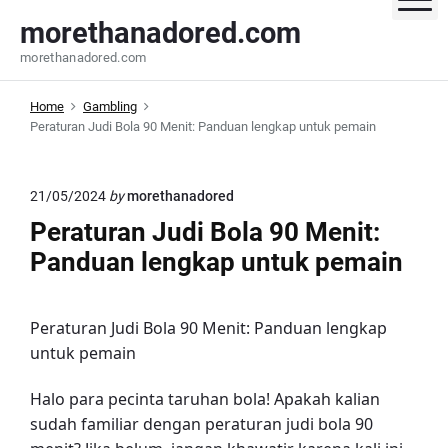
S
morethanadored.com
k
morethanadored.com
i
p
Home
Gambling
t
Peraturan Judi Bola 90 Menit: Panduan lengkap untuk pemain
o
c
o
21/05/2024
by
morethanadored
n
Peraturan Judi Bola 90 Menit:
t
Panduan lengkap untuk pemain
e
n
t
Peraturan Judi Bola 90 Menit: Panduan lengkap
untuk pemain
Halo para pecinta taruhan bola! Apakah kalian
sudah familiar dengan peraturan judi bola 90