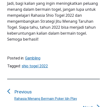
Jadi, bagi kalian yang ingin meningkatkan peluang
menang dalam bermain togel, jangan lupa untuk
mempelajari Rahasia Shio Togel 2022 dan
mengembangkan Strategi Jitu Menang Taruhan
Togel. Siapa tahu, tahun 2022 bisa menjadi tahun
keberuntungan kalian dalam bermain togel.
Semoga berhasil!
Posted in:
Gambling
Tagged:
shio togel 2022
P
o
Previous
s
t
Rahasia Menang Bermain Poker Idn Play
P
n
r