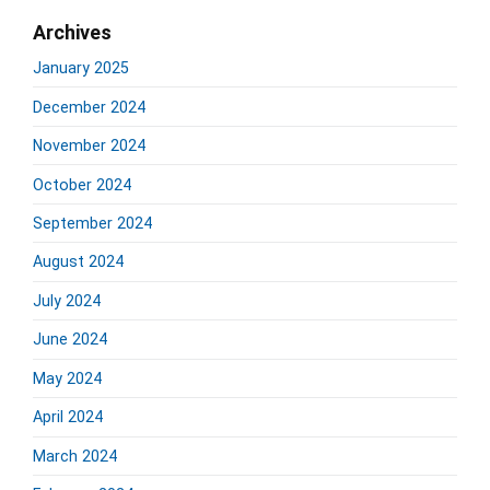
Archives
January 2025
December 2024
November 2024
October 2024
September 2024
August 2024
July 2024
June 2024
May 2024
April 2024
March 2024