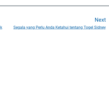
Next
uk
Segala yang Perlu Anda Ketahui tentang Togel Sidney
N
e
x
t
p
o
s
t
: