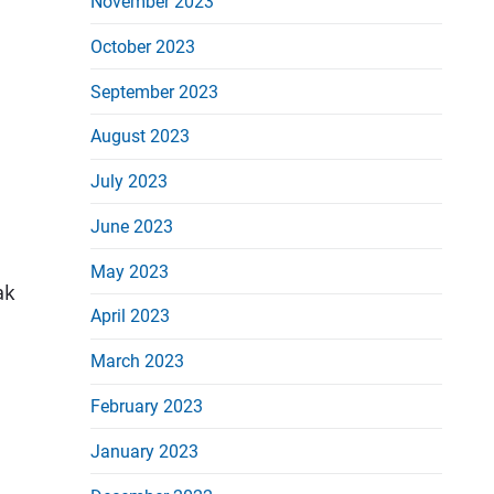
November 2023
October 2023
September 2023
August 2023
July 2023
June 2023
May 2023
ak
April 2023
March 2023
February 2023
January 2023