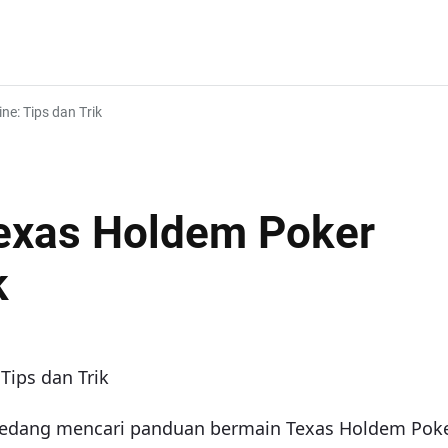
e: Tips dan Trik
exas Holdem Poker
k
ips dan Trik
 sedang mencari panduan bermain Texas Holdem Pok