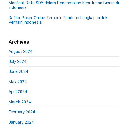
Manfaat Data SDY dalam Pengambilan Keputusan Bisnis di
b
Indonesia
a
r
Daftar Poker Online Terbaru: Panduan Lengkap untuk
Pemain Indonesia
Archives
August 2024
July 2024
June 2024
May 2024
April 2024
March 2024
February 2024
January 2024