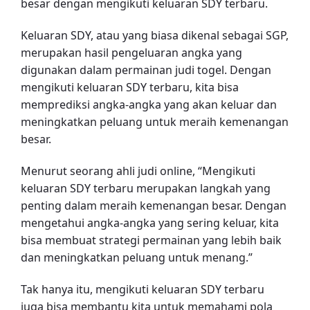
besar dengan mengikuti keluaran SDY terbaru.
Keluaran SDY, atau yang biasa dikenal sebagai SGP,
merupakan hasil pengeluaran angka yang
digunakan dalam permainan judi togel. Dengan
mengikuti keluaran SDY terbaru, kita bisa
memprediksi angka-angka yang akan keluar dan
meningkatkan peluang untuk meraih kemenangan
besar.
Menurut seorang ahli judi online, “Mengikuti
keluaran SDY terbaru merupakan langkah yang
penting dalam meraih kemenangan besar. Dengan
mengetahui angka-angka yang sering keluar, kita
bisa membuat strategi permainan yang lebih baik
dan meningkatkan peluang untuk menang.”
Tak hanya itu, mengikuti keluaran SDY terbaru
juga bisa membantu kita untuk memahami pola