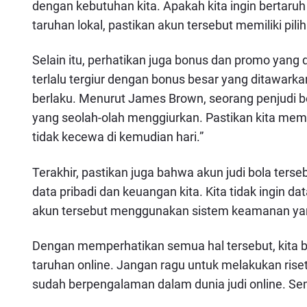
dengan kebutuhan kita. Apakah kita ingin bertaruh 
taruhan lokal, pastikan akun tersebut memiliki pili
Selain itu, perhatikan juga bonus dan promo yang 
terlalu tergiur dengan bonus besar yang ditawar
berlaku. Menurut James Brown, seorang penjudi 
yang seolah-olah menggiurkan. Pastikan kita memb
tidak kecewa di kemudian hari.”
Terakhir, pastikan juga bahwa akun judi bola ters
data pribadi dan keuangan kita. Kita tidak ingin da
akun tersebut menggunakan sistem keamanan yan
Dengan memperhatikan semua hal tersebut, kita bi
taruhan online. Jangan ragu untuk melakukan rise
sudah berpengalaman dalam dunia judi online. Sem