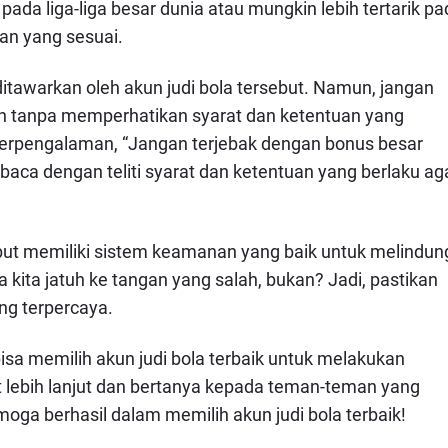
pada liga-liga besar dunia atau mungkin lebih tertarik p
han yang sesuai.
ditawarkan oleh akun judi bola tersebut. Namun, jangan
kan tanpa memperhatikan syarat dan ketentuan yang
berpengalaman, “Jangan terjebak dengan bonus besar
aca dengan teliti syarat dan ketentuan yang berlaku ag
ebut memiliki sistem keamanan yang baik untuk melindun
ta kita jatuh ke tangan yang salah, bukan? Jadi, pastikan
g terpercaya.
sa memilih akun judi bola terbaik untuk melakukan
t lebih lanjut dan bertanya kepada teman-teman yang
oga berhasil dalam memilih akun judi bola terbaik!