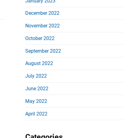
January 2023
December 2022
November 2022
October 2022
September 2022
August 2022
July 2022
June 2022
May 2022
April 2022
Categories