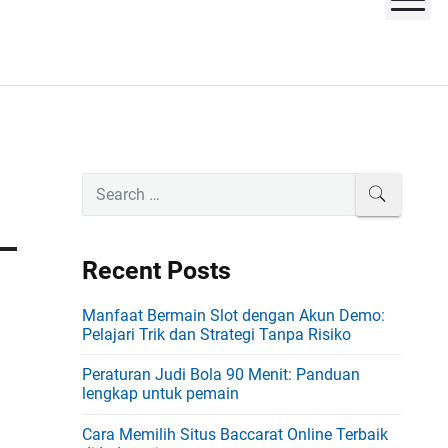
M
P
S
SEARCH
e
r
a
i
r
Recent Posts
m
c
a
h
Manfaat Bermain Slot dengan Akun Demo:
r
Pelajari Trik dan Strategi Tanpa Risiko
f
o
y
Peraturan Judi Bola 90 Menit: Panduan
r
S
lengkap untuk pemain
:
i
Cara Memilih Situs Baccarat Online Terbaik