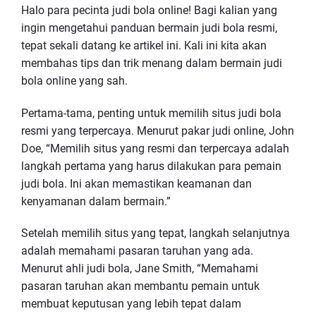
Halo para pecinta judi bola online! Bagi kalian yang
ingin mengetahui panduan bermain judi bola resmi,
tepat sekali datang ke artikel ini. Kali ini kita akan
membahas tips dan trik menang dalam bermain judi
bola online yang sah.
Pertama-tama, penting untuk memilih situs judi bola
resmi yang terpercaya. Menurut pakar judi online, John
Doe, “Memilih situs yang resmi dan terpercaya adalah
langkah pertama yang harus dilakukan para pemain
judi bola. Ini akan memastikan keamanan dan
kenyamanan dalam bermain.”
Setelah memilih situs yang tepat, langkah selanjutnya
adalah memahami pasaran taruhan yang ada.
Menurut ahli judi bola, Jane Smith, “Memahami
pasaran taruhan akan membantu pemain untuk
membuat keputusan yang lebih tepat dalam