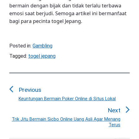
bermain dengan bijak dan tidak terlalu terbawa
emosi saat berjudi. Semoga artikel ini bermanfaat
bagi para pecinta togel Jepang.
Posted in:
Gambling
Tagged:
togel jepang
P
o
Previous
s
t
Keuntungan Bermain Poker Online di Situs Lokal
P
n
r
Next
a
e
Trik Jitu Bermain Sicbo Online Uang Asli Agar Menang
N
v
v
Terus
e
i
i
x
o