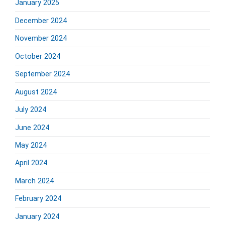
January 2025
December 2024
November 2024
October 2024
September 2024
August 2024
July 2024
June 2024
May 2024
April 2024
March 2024
February 2024
January 2024