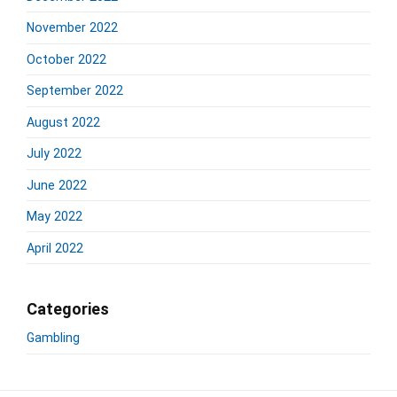
November 2022
October 2022
September 2022
August 2022
July 2022
June 2022
May 2022
April 2022
Categories
Gambling